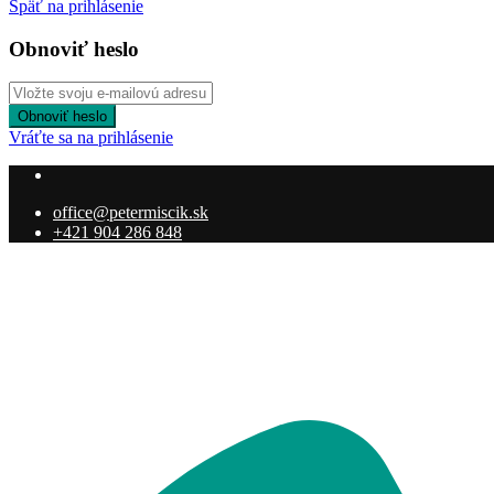
Späť na prihlásenie
Obnoviť heslo
Obnoviť heslo
Vráťte sa na prihlásenie
office@petermiscik.sk
+421 904 286 848