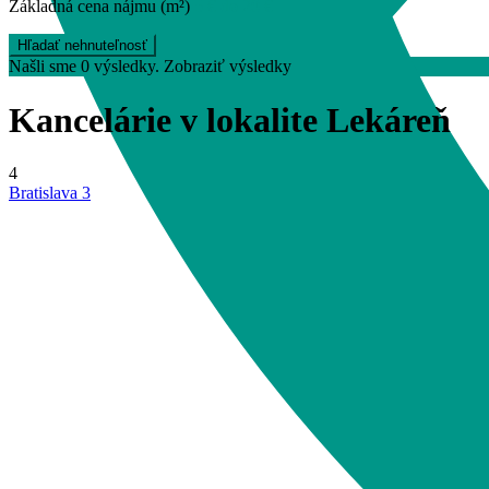
Základná cena nájmu (m²)
5 € do 20 €
Našli sme
0
výsledky.
Zobraziť výsledky
Kancelárie v lokalite Lekáreň
4
Bratislava 3