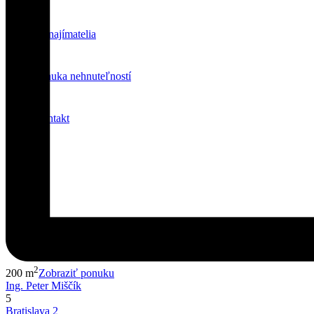
Prenajímatelia
Ponuka nehnuteľností
Kontakt
2
200 m
Zobraziť ponuku
Ing. Peter Miščík
5
Bratislava 2